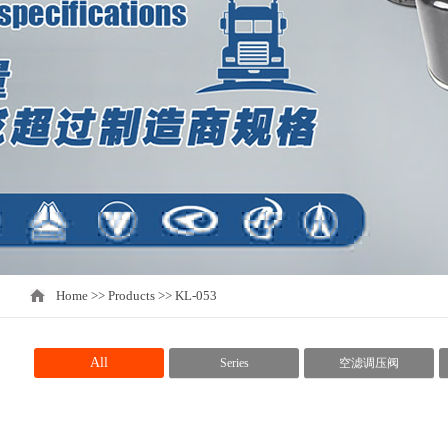
Home
>>
Products >> KL-053
All
Series
空滤调压阀