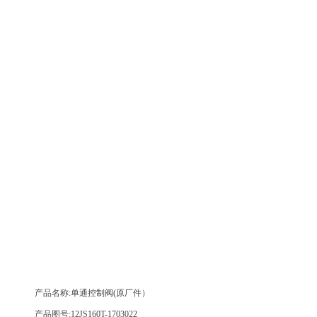
产品名称:单通控制阀(原厂件）
产品图号:12JS160T-1703022